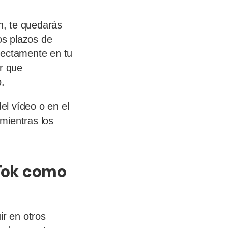
on, te quedarás
os plazos de
irectamente en tu
er que
.
el vídeo o en el
mientras los
kTok como
ir en otros