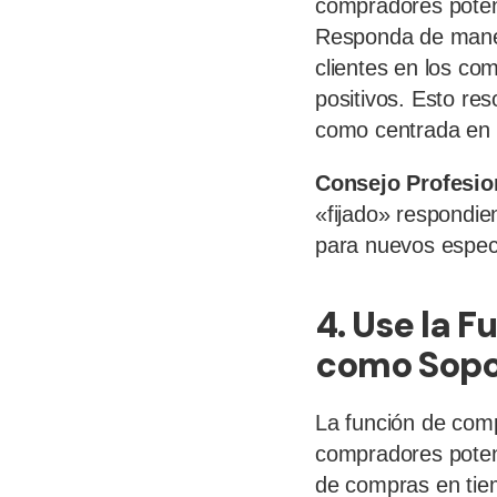
compradores potenc
Responda de maner
clientes en los co
positivos. Esto re
como centrada en e
Consejo Profesio
«fijado» respondie
para nuevos espec
4. Use la 
como Sopo
La función de comp
compradores poten
de compras en tiem