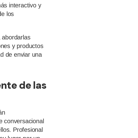
s interactivo y
de los
 abordarlas
iones y productos
ad de enviar una
nte de las
án
e conversacional
los. Profesional