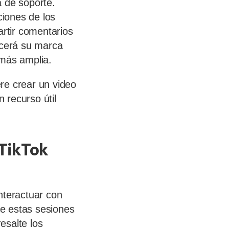
a de soporte.
iones de los
artir comentarios
ecerá su marca
 más amplia.
re crear un video
 recurso útil
 TikTok
nteractuar con
e estas sesiones
esalte los