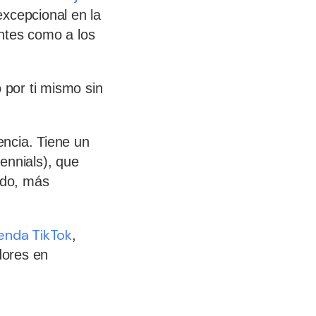
excepcional en la
entes como a los
 por ti mismo sin
encia. Tiene un
ennials), que
ido, más
ienda TikTok
,
dores en