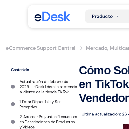
Producto
eCommerce Support Central
Mercado
Multica
,
Cómo Sobr
Contenido
en TikTok
Actualización de febrero de
2025 – eDesk lidera la asistencia
al cliente de la tienda TikTok
Vendedor
1. Estar Disponible y Ser
Receptivo
Última actualización: 28
2. Abordar Preguntas Frecuentes
en Descripciones de Productos
y Videos