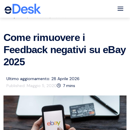
eCommerce Support Central
Tog
Popolare
Feedback
Risorse
,
,
Come rimuovere i
Feedback negativi su eBay
2025
Ultimo aggiornamento: 28 Aprile 2026
Published:
Maggio 5, 2020
7
mins