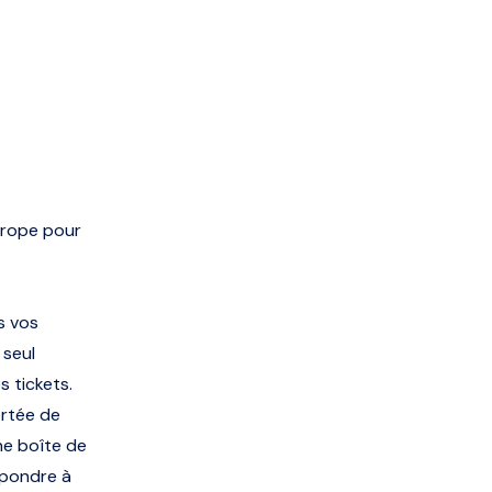
urope pour
s vos
 seul
s tickets.
ortée de
ne boîte de
épondre à