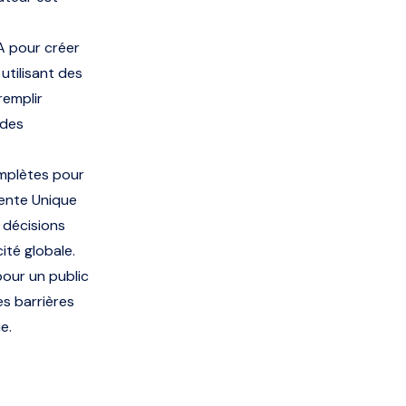
IA pour créer
utilisant des
remplir
 des
omplètes pour
ente Unique
 décisions
ité globale.
our un public
es barrières
e.