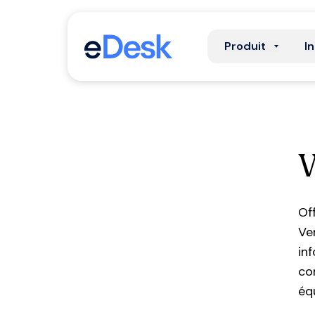
Produit
I
V
Of
Ve
in
co
éq