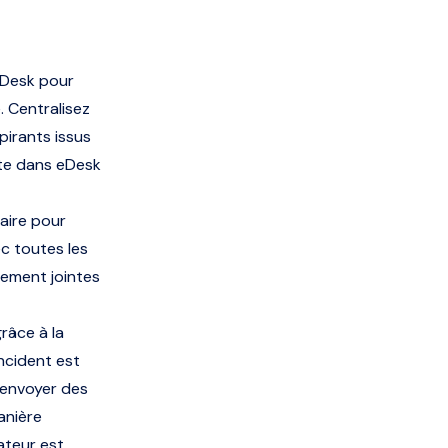
'eDesk pour
. Centralisez
pirants issus
te dans eDesk
aire pour
c toutes les
ement jointes
râce à la
ncident est
d’envoyer des
anière
ateur est