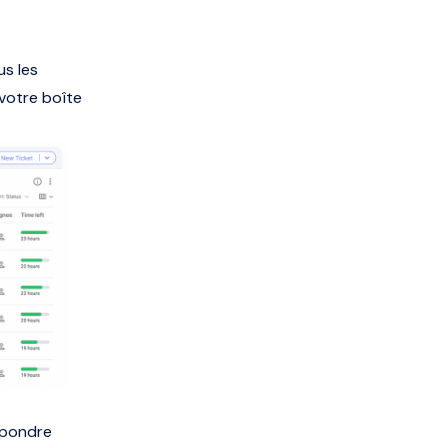
s les
votre boîte
épondre