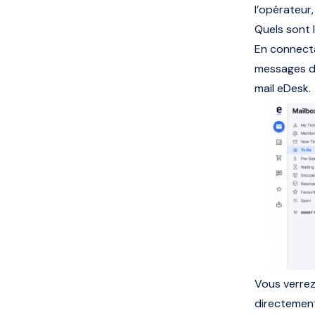
l’opérateur,
Quels sont l
En connecta
messages d
mail eDesk.
Vous verrez
directement