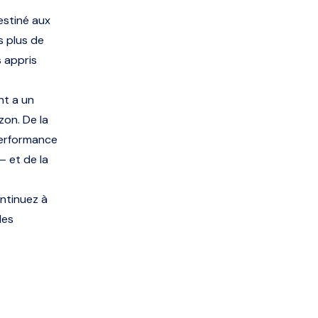
estiné aux
s plus de
 appris
nt a un
zon. De la
 performance
— et de la
ontinuez à
des