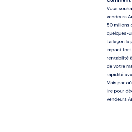
Comment of
Vous souhai
vendeurs Am
50 millions
quelques-un
La leçon la 
impact fort
rentabilité
de votre ma
rapidité av
Mais par où
lire pour d
vendeurs A