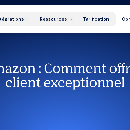
ntégrations
Ressources
Tarification
Con
azon : Comment offri
client exceptionnel