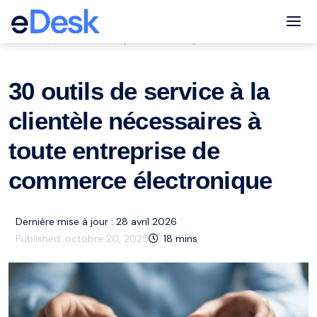
eCommerce Support Central
Tog
Service à la clientèle
eCommerce
Ressources
,
,
30 outils de service à la
clientèle nécessaires à
toute entreprise de
commerce électronique
Dernière mise à jour : 28 avril 2026
Published:
octobre 20, 2025
18
mins