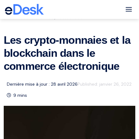
eCommerce Support Central
Tog
Service à la clientèle
Ressources
,
Les crypto-monnaies et la
blockchain dans le
commerce électronique
Dernière mise à jour : 28 avril 2026
Published:
janvier 26, 2022
9
mins