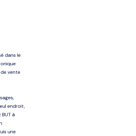
sé dans le
tronique
e de vente
sages,
ul endroit,
z BUT à
n
uis une