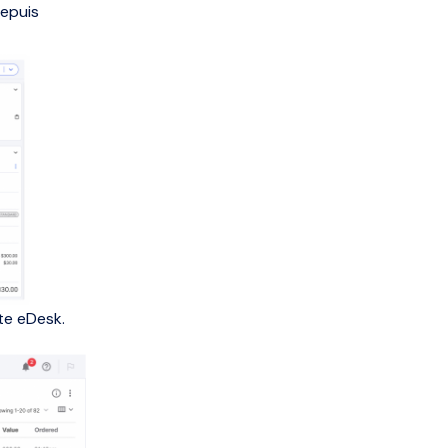
depuis
te eDesk.