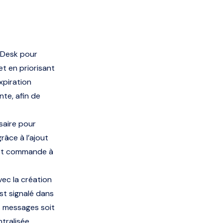
’eDesk pour
et en priorisant
xpiration
te, afin de
saire pour
râce à l’ajout
 et commande à
ec la création
st signalé dans
es messages soit
tralisée,