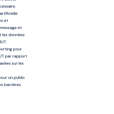
cessaire.
rtificielle
es et
e message et
t les données
BUT.
porting pour
UT par rapport
asées sur les
our un public
es barrières