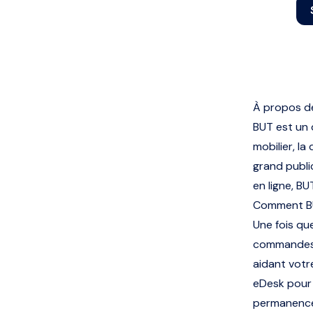
À propos d
BUT est un 
mobilier, la
grand publi
en ligne, B
Comment BU
Une fois q
commandes e
aidant votr
eDesk pour 
permanence