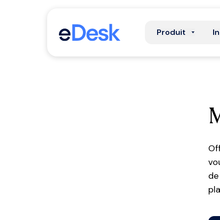
Produit
I
Of
vo
de
pl