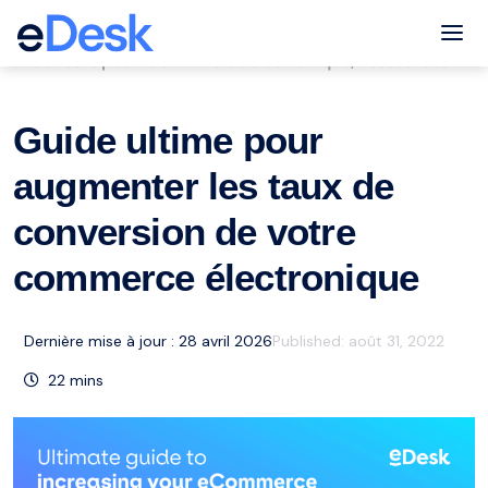
eCommerce Support Central
Tog
Conseils pour le commerce électronique
Ressources
,
Guide ultime pour
augmenter les taux de
conversion de votre
commerce électronique
Dernière mise à jour : 28 avril 2026
Published:
août 31, 2022
22
mins