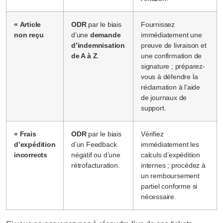
« Article
ODR
par le biais
Fournissez
non reçu
d’une
demande
immédiatement une
d’indemnisation
preuve de livraison et
de A à Z
.
une confirmation de
signature ; préparez-
vous à défendre la
réclamation à l’aide
de journaux de
support.
« Frais
ODR
par le biais
Vérifiez
d’expédition
d’un Feedback
immédiatement les
incorrects
négatif ou d’une
calculs d’expédition
rétrofacturation.
internes ; procédez à
un remboursement
partiel conforme si
nécessaire.