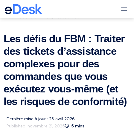
eCommerce Support Central
Tog
Service à la clientèle
Ressources
,
Les défis du FBM : Traiter
des tickets d’assistance
complexes pour des
commandes que vous
exécutez vous-même (et
les risques de conformité)
Dernière mise à jour : 28 avril 2026
Published:
novembre 21, 2025
5
mins