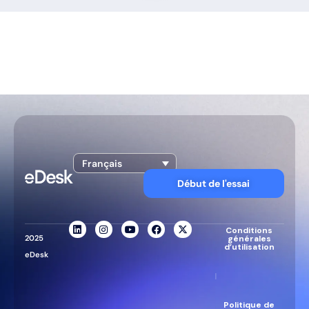
Français
Début de l'essai
Conditions
2025
générales
d’utilisation
eDesk
|
Politique de