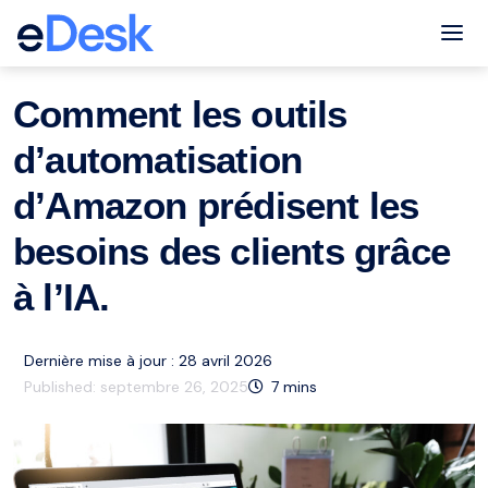
eCommerce Support Central
Amazon
ai
Ressources
,
,
Tog
Comment les outils
d’automatisation
d’Amazon prédisent les
besoins des clients grâce
à l’IA.
Dernière mise à jour : 28 avril 2026
Published:
septembre 26, 2025
7
mins