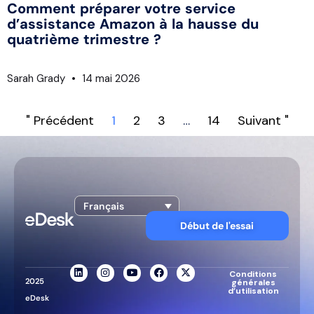
Comment préparer votre service
d’assistance Amazon à la hausse du
quatrième trimestre ?
Sarah Grady
14 mai 2026
" Précédent
1
2
3
…
14
Suivant "
Français
Début de l'essai
Conditions
2025
générales
d’utilisation
eDesk