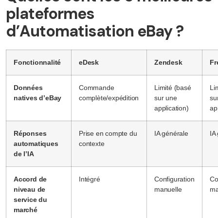
plateformes
d’Automatisation eBay ?
Fonctionnalité
eDesk
Zendesk
Fr
Données
Commande
Limité (basé
Li
natives d’eBay
complète/expédition
sur une
su
application)
ap
Réponses
Prise en compte du
IA générale
IA
automatiques
contexte
de l’IA
Accord de
Intégré
Configuration
Co
niveau de
manuelle
ma
service du
marché