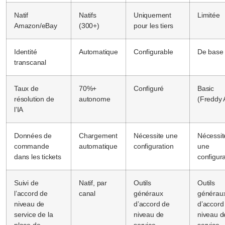
Natif
Natifs
Uniquement
Limitée
Amazon/eBay
(300+)
pour les tiers
Identité
Automatique
Configurable
De base
transcanal
Taux de
70%+
Configuré
Basic
résolution de
autonome
(Freddy 
l’IA
Données de
Chargement
Nécessite une
Nécessit
commande
automatique
configuration
une
dans les tickets
configura
Suivi de
Natif, par
Outils
Outils
l’accord de
canal
généraux
générau
niveau de
d’accord de
d’accord
service de la
niveau de
niveau d