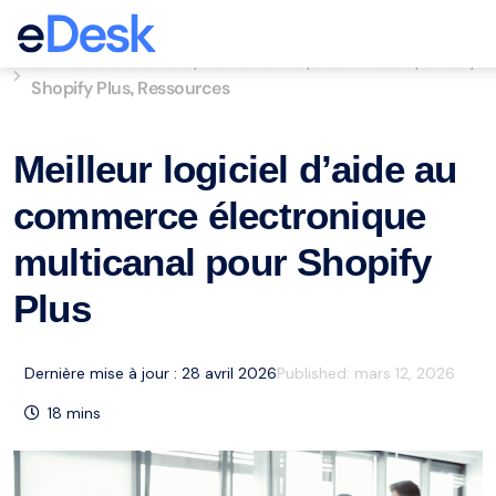
eCommerce Support Central
Service à la clientèle
Multichannel
eCommerce
eDesk
,
,
,
,
Shopify Plus
Ressources
,
Meilleur logiciel d’aide au
commerce électronique
multicanal pour Shopify
Plus
Dernière mise à jour : 28 avril 2026
Published:
mars 12, 2026
18
mins