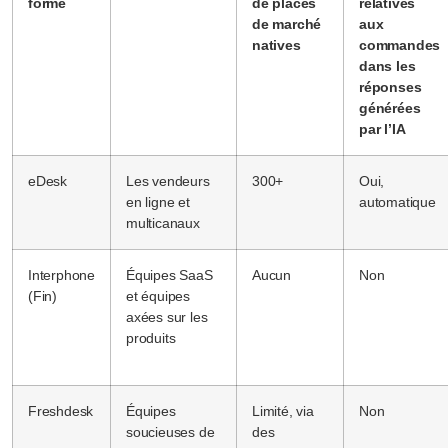
forme
de places
relatives
de marché
aux
natives
commandes
dans les
réponses
générées
par l’IA
eDesk
Les vendeurs
300+
Oui,
en ligne et
automatique
multicanaux
Interphone
Équipes SaaS
Aucun
Non
(Fin)
et équipes
axées sur les
produits
Freshdesk
Équipes
Limité, via
Non
soucieuses de
des