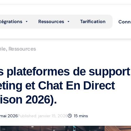
tégrations
Ressources
Tarification
Conn
èle
Ressources
,
s plateformes de support 
eting et Chat En Direct
ison 2026).
2 mai 2026
Published:
janvier 15, 2026
15
mins