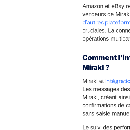
Amazon et eBay re
vendeurs de Mirakl
d’autres platefor
cruciales. La conne
opérations multican
Comment l’int
Mirakl ?
Intégrat
Mirakl et
Les messages des 
Mirakl, créant ains
confirmations de c
sans saisie manuel
Le suivi des perfo