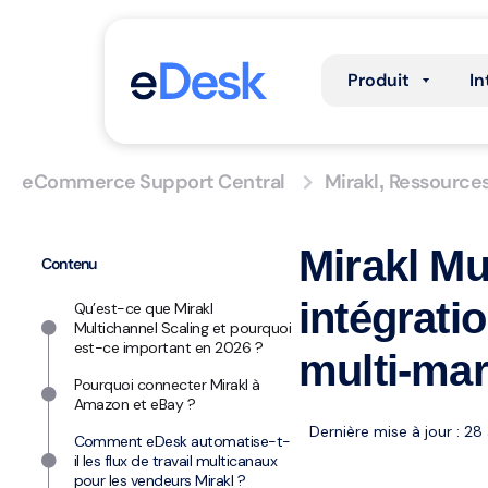
Produit
In
eCommerce Support Central
Mirakl
Ressource
,
Mirakl Mu
Contenu
intégrati
Qu’est-ce que Mirakl
Multichannel Scaling et pourquoi
est-ce important en 2026 ?
multi-ma
Pourquoi connecter Mirakl à
Amazon et eBay ?
Dernière mise à jour : 28
Comment eDesk automatise-t-
il les flux de travail multicanaux
pour les vendeurs Mirakl ?