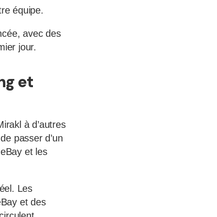
otre équipe.
ancée, avec des
ier jour.
ng et
irakl à d’autres
u de passer d’un
eBay et les
éel. Les
eBay et des
irculent