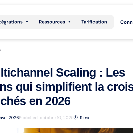
tégrations
Ressources
Tarification
Conn
s
ltichannel Scaling : Les
ons qui simplifient la cro
rchés en 2026
 avril 2026
Published:
octobre 10, 2025
11
mins