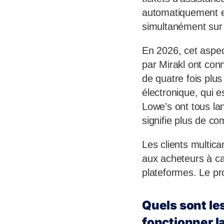
automatiquement en
simultanément sur 
En 2026, cet aspec
par Mirakl ont co
de quatre fois plu
électronique, qui 
Lowe’s ont tous la
signifie plus de c
Les clients multic
aux acheteurs à can
plateformes. Le pro
Quels sont le
fonctionner la