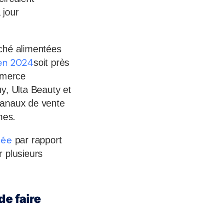
 jour
rché alimentées
 en 2024
soit près
mmerce
y, Ulta Beauty et
canaux de vente
mes.
vée
par rapport
r plusieurs
de faire