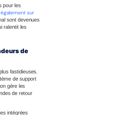
 pour les
 également sur
anal sont devenues
 ralentit les
ndeurs de
lus fastidieuses.
stème de support
ion gère les
ndes de retour
es intégrées