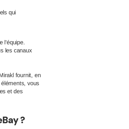
els qui
 l’équipe.
us les canaux
irakl fournit, en
s éléments, vous
es et des
eBay ?