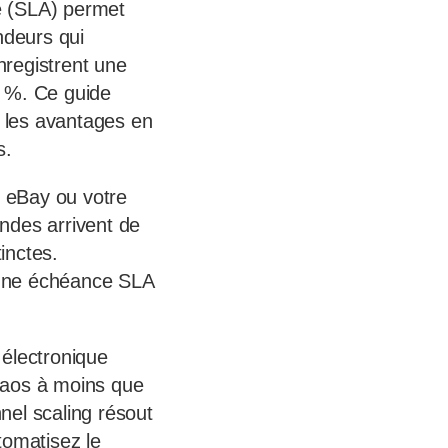
e (SLA) permet
ndeurs qui
nregistrent une
4 %. Ce guide
t les avantages en
s.
 eBay ou votre
ndes arrivent de
inctes.
, une échéance SLA
électronique
haos à moins que
nel scaling résout
tomatisez le