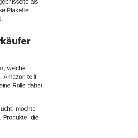
ebnisseite als
se Plakette
t.
rkäufer
n, welche
 Amazon teilt
ine Rolle dabei
sucht, möchte
 Produkte, die