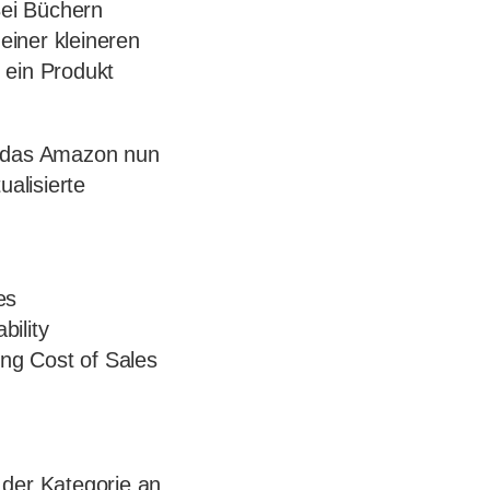
Bei Büchern
iner kleineren
 ein Produkt
, das Amazon nun
ualisierte
es
bility
sing Cost of Sales
der Kategorie an.