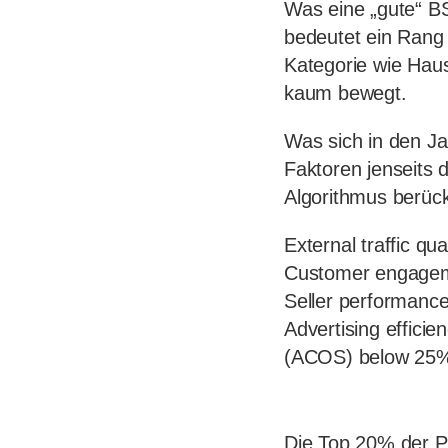
Was eine „gute“ BS
bedeutet ein Rang
Kategorie wie Haus
kaum bewegt.
Was sich in den J
Faktoren jenseits d
Algorithmus berück
External traffic q
Customer engagemen
Seller performance 
Advertising efficie
(ACOS) below 25
Die Top 20% der Pr