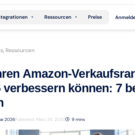
ntegrationen
Ressourcen
Preise
Anmeld
s
Ressourcen
,
Ihren Amazon-Verkaufsra
6 verbessern können: 7 b
n
Mai 2026
Published:
März 24, 2020
9
mins