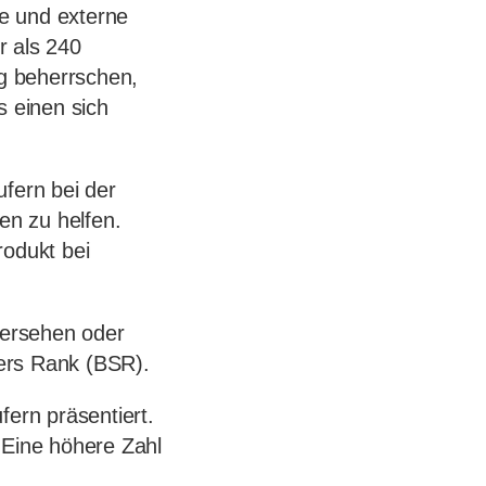
e und externe
r als 240
ng beherrschen,
s einen sich
fern bei der
en zu helfen.
rodukt bei
bersehen oder
ers Rank (BSR).
fern präsentiert.
 Eine höhere Zahl