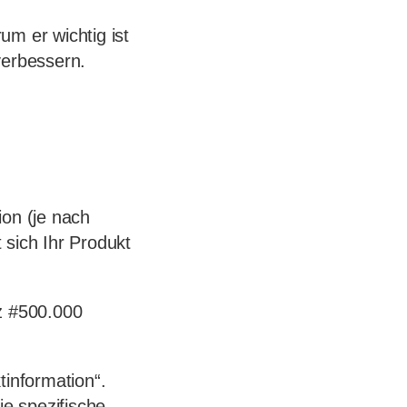
um er wichtig ist
verbessern.
ion (je nach
 sich Ihr Produkt
tz #500.000
tinformation“.
ie spezifische