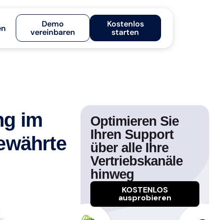
Demo
Kostenlos
en
vereinbaren
starten
ng im
Optimieren Sie
Ihren Support
ewährte
über alle Ihre
Vertriebskanäle
hinweg
KOSTENLOS
ausprobieren