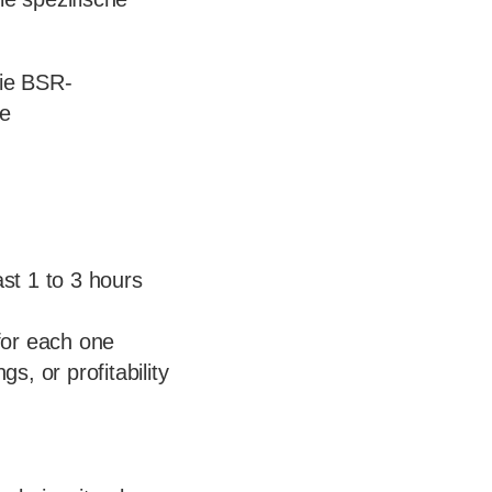
die BSR-
re
ast 1 to 3 hours
 for each one
s, or profitability