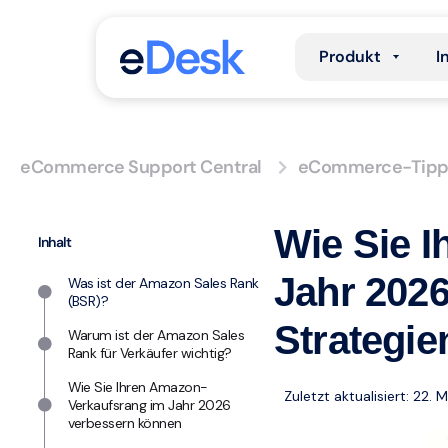
Produkt
I
eCommerce Support Central
eCommerce-Tipp
Wie Sie 
Inhalt
Jahr 202
Was ist der Amazon Sales Rank
(BSR)?
Strategie
Warum ist der Amazon Sales
Rank für Verkäufer wichtig?
Wie Sie Ihren Amazon-
Zuletzt aktualisiert: 22. 
Verkaufsrang im Jahr 2026
verbessern können