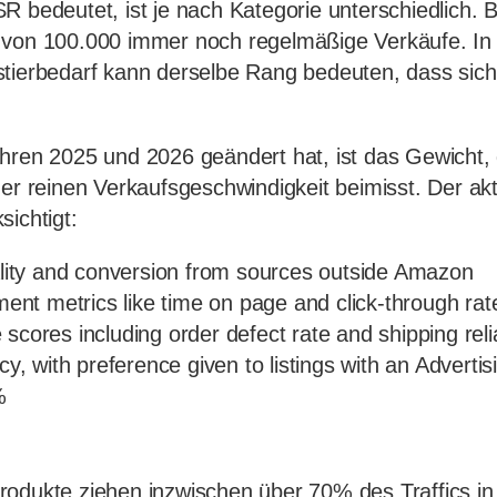
R bedeutet, ist je nach Kategorie unterschiedlich. 
 von 100.000 immer noch regelmäßige Verkäufe. In e
tierbedarf kann derselbe Rang bedeuten, dass sich
ahren 2025 und 2026 geändert hat, ist das Gewicht
er reinen Verkaufsgeschwindigkeit beimisst. Der akt
sichtigt:
uality and conversion from sources outside Amazon
t metrics like time on page and click-through rat
scores including order defect rate and shipping relia
ncy, with preference given to listings with an Adverti
%
odukte ziehen inzwischen über 70% des Traffics in 