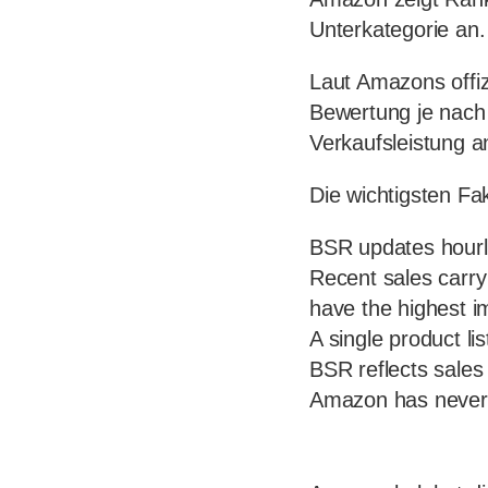
Unterkategorie an.
Laut Amazons offiz
Bewertung je nach
Verkaufsleistung a
Die wichtigsten F
BSR updates hourly
Recent sales carry 
have the highest i
A single product li
BSR reflects sales 
Amazon has never p