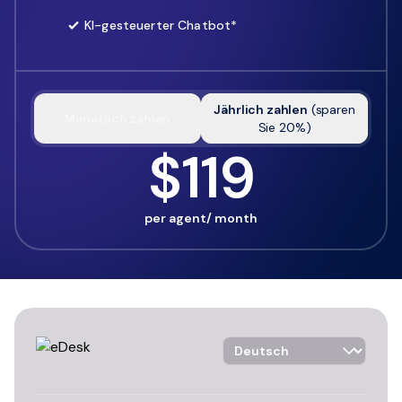
KI-gesteuerter Chatbot*
Jährlich zahlen
(
sparen
Monatlich zahlen
Sie
20
%)
$119
per agent/ month
Language Selector