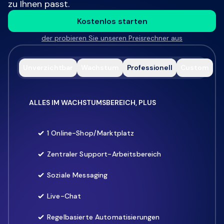
zu Ihnen passt.
Tickets pro Monat zu erhöhen, müssen Nutzer
Kostenlos starten
das eDesk-Freemium-Paket auf einen
kostenpflichtigen eDesk-Plan upgraden.
der probieren Sie unseren Preisrechner aus
Unverzichtbar
Wachstum
Professionell
Custom
ALLES IM WACHSTUMSBEREICH, PLUS
1 Online-Shop/Marktplatz
Zentraler Support-Arbeitsbereich
Soziale Messaging
Live-Chat
Regelbasierte Automatisierungen