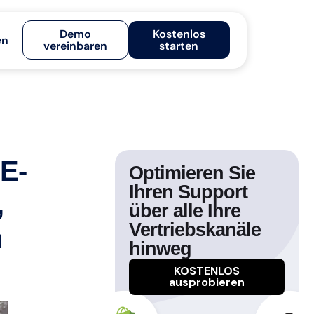
Demo
Kostenlos
en
vereinbaren
starten
 E-
Optimieren Sie
Ihren Support
,
über alle Ihre
Vertriebskanäle
n
hinweg
KOSTENLOS
ausprobieren