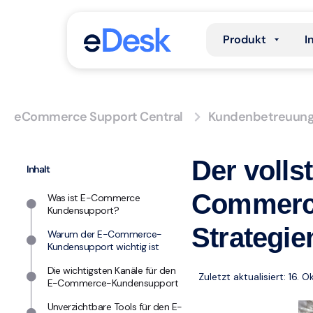
Produkt
I
eCommerce Support Central
Kundenbetreuun
Der volls
Inhalt
Commerce
Was ist E-Commerce
Kundensupport?
Strategie
Warum der E-Commerce-
Kundensupport wichtig ist
Die wichtigsten Kanäle für den
Zuletzt aktualisiert: 16.
E-Commerce-Kundensupport
Unverzichtbare Tools für den E-