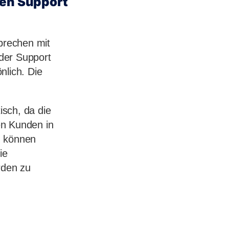
len Support
sprechen mit
der Support
nlich. Die
isch, da die
en Kunden in
, können
ie
rden zu