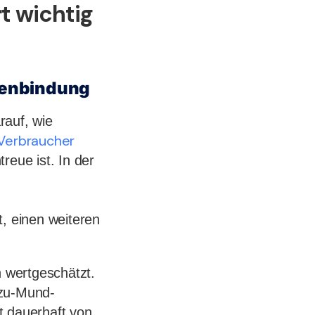
 wichtig
denbindung
rauf, wie
Verbraucher
reue ist. In der
t, einen weiteren
h wertgeschätzt.
-zu-Mund-
t dauerhaft von