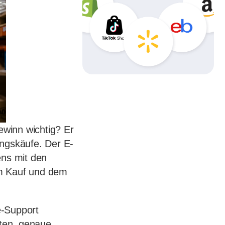
winn wichtig? Er
ungskäufe. Der E-
ns mit den
em Kauf und dem
e-Support
rten, genaue