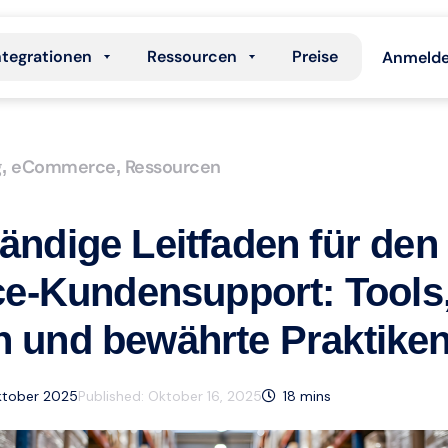
ntegrationen
Ressourcen
Preise
Anmeld
g
eCommerce
Ressourcen
,
,
tändige Leitfaden für den
-Kundensupport: Tools
n und bewährte Praktike
 Oktober 2025
Published:
Oktober 16, 2025
18
mins