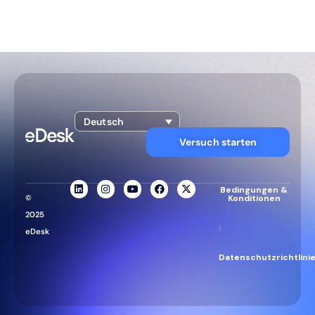
Deutsch
Versuch starten
Bedingungen &
©
Konditionen
2025
|
eDesk
Datenschutzrichtlini