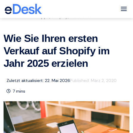
eCommerce Support Central
Tog
eCommerce-Tipps
Shopify
Ressourcen
,
,
Wie Sie Ihren ersten
Verkauf auf Shopify im
Jahr 2025 erzielen
Zuletzt aktualisiert: 22. Mai 2026
Published:
März 2, 2020
7
mins