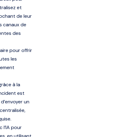
ralisez et
ochant de leur
es canaux de
entes des
ire pour offrir
utes les
uement
râce à la
ncident est
é d’envoyer un
centralisée,
quise.
 l’IA pour
s, en utilisant