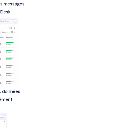
os messages
eDesk.
es données
tement