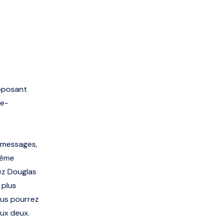
roposant
 e-
 messages,
même
ez Douglas
 plus
ous pourrez
aux deux.