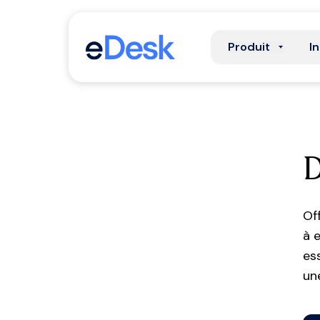
Produit
I
Of
à 
es
un