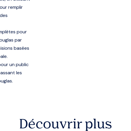
our remplir
 des
omplètes pour
ouglas par
cisions basées
ale.
our un public
passant les
ouglas.
Découvrir plus