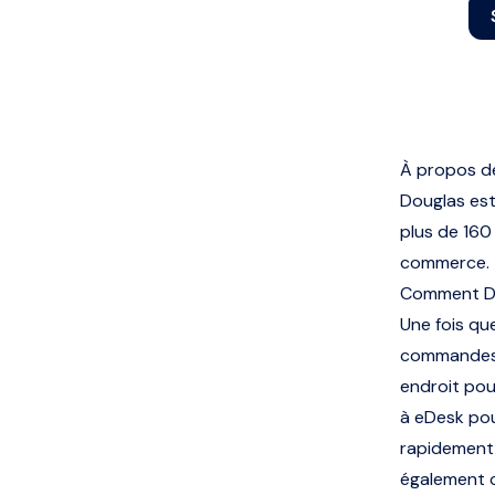
À propos d
Douglas est
plus de 160
commerce.
Comment Do
Une fois q
commandes 
endroit pou
à eDesk pou
rapidement 
également c