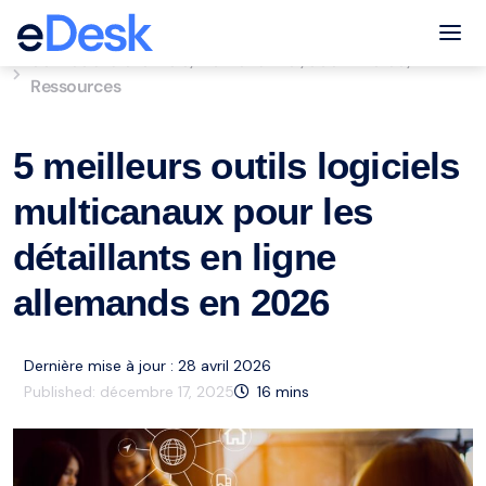
eCommerce Support Central
Tog
Service à la clientèle
Multichannel
eCommerce
,
,
,
Ressources
5 meilleurs outils logiciels
multicanaux pour les
détaillants en ligne
allemands en 2026
Dernière mise à jour : 28 avril 2026
Published:
décembre 17, 2025
16
mins