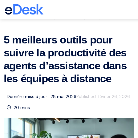
eCommerce Support Central
Service à la clientèle
eCommerce
eDesk
Ressources
,
,
,
5 meilleurs outils pour
suivre la productivité des
agents d’assistance dans
les équipes à distance
Dernière mise à jour : 28 mai 2026
Published:
février 26, 2026
20
mins