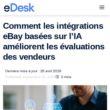
eCommerce Support Central
eBay
ai
Ressources
,
,
Tog
Comment les intégrations
eBay basées sur l’IA
améliorent les évaluations
des vendeurs
Dernière mise à jour : 28 avril 2026
Published:
septembre 23, 2025
3
mins