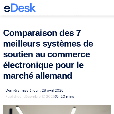
eCommerce Support Central
Service à la clientèle
eCommerce
Ressources
,
,
Comparaison des 7
meilleurs systèmes de
soutien au commerce
électronique pour le
marché allemand
Dernière mise à jour : 28 avril 2026
Published:
décembre 17, 2025
20
mins