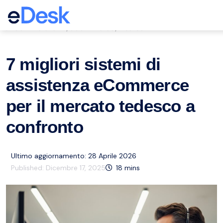
eCommerce Support Central
Servizio clienti
eCommerce
Risorse
,
,
7 migliori sistemi di
assistenza eCommerce
per il mercato tedesco a
confronto
Ultimo aggiornamento: 28 Aprile 2026
Published:
Dicembre 17, 2025
18
mins