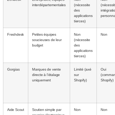
interdépartementales
(nécessite
(nécessi
des
intégrati
applications
personna
tierces)
Freshdesk
Petites équipes
Non
Non
soucieuses de leur
(nécessite
budget
des
applications
tierces)
Gorgias
Marques de vente
Limité (axé
Oui
directe à l’étalage
sur
(comma
uniquement
Shopify)
Shopify)
Aide Scout
Soutien simple par
Non
Non
courrier électronique