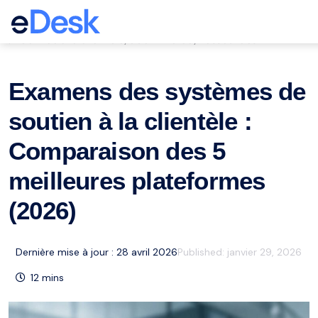
eCommerce Support Central
Service à la clientèle
eCommerce
Ressources
,
,
Examens des systèmes de
soutien à la clientèle :
Comparaison des 5
meilleures plateformes
(2026)
Dernière mise à jour : 28 avril 2026
Published:
janvier 29, 2026
12
mins