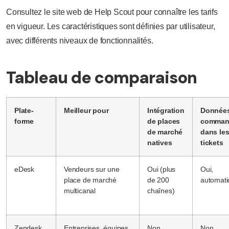
Consultez le site web de Help Scout pour connaître les tarifs
en vigueur. Les caractéristiques sont définies par utilisateur,
avec différents niveaux de fonctionnalités.
Tableau de comparaison
Plate-
Meilleur pour
Intégration
Données
forme
de places
comman
de marché
dans le
natives
tickets
eDesk
Vendeurs sur une
Oui (plus
Oui,
place de marché
de 200
automati
multicanal
chaînes)
Zendesk
Entreprises, équipes
Non
Non