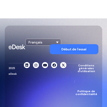
Français
Début de l'essai
Conditions
2025
générales
d’utilisation
eDesk
|
Politique de
confidentialité