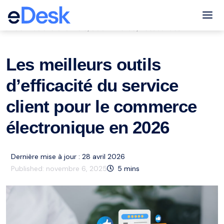
eCommerce Support Central
Tog
Service à la clientèle
eCommerce
Ressources
,
,
Les meilleurs outils
d’efficacité du service
client pour le commerce
électronique en 2026
Dernière mise à jour : 28 avril 2026
Published:
novembre 6, 2025
5
mins