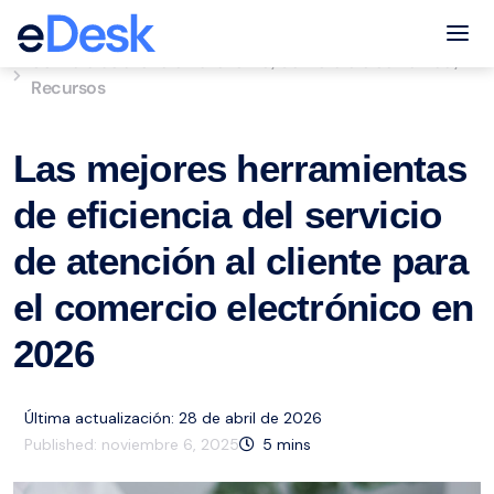
eCommerce Support Central
Tog
Servicio de atención al cliente
Comercio electrónico
,
,
Recursos
Las mejores herramientas
de eficiencia del servicio
de atención al cliente para
el comercio electrónico en
2026
Última actualización: 28 de abril de 2026
Published:
noviembre 6, 2025
5
mins