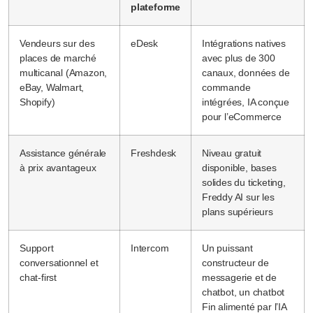
plateforme
Vendeurs sur des
eDesk
Intégrations natives
places de marché
avec plus de 300
multicanal (Amazon,
canaux, données de
eBay, Walmart,
commande
Shopify)
intégrées, IA conçue
pour l’eCommerce
Assistance générale
Freshdesk
Niveau gratuit
à prix avantageux
disponible, bases
solides du ticketing,
Freddy AI sur les
plans supérieurs
Support
Intercom
Un puissant
conversationnel et
constructeur de
chat-first
messagerie et de
chatbot, un chatbot
Fin alimenté par l’IA