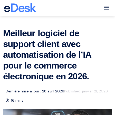
eCommerce Support Central
Tog
Service à la clientèle
ai
Ressources
,
,
Meilleur logiciel de
support client avec
automatisation de l’IA
pour le commerce
électronique en 2026.
Dernière mise à jour : 28 avril 2026
Published:
janvier 21, 2026
16
mins