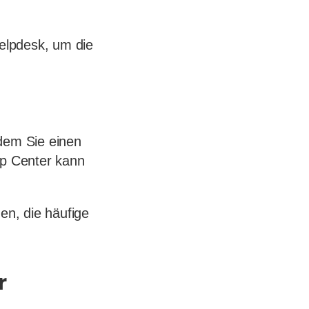
elpdesk, um die
ndem Sie einen
lp Center kann
n, die häufige
r