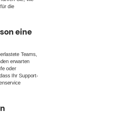
für die
son eine
rlastete Teams,
nden erwarten
ufe oder
 dass Ihr Support-
enservice
en