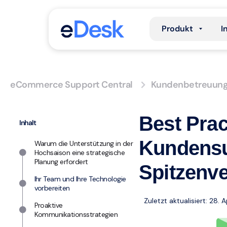
Produkt
I
eCommerce Support Central
Kundenbetreuun
Best Pra
Inhalt
Kundensu
Warum die Unterstützung in der
Hochsaison eine strategische
Planung erfordert
Spitzenve
Ihr Team und Ihre Technologie
vorbereiten
Zuletzt aktualisiert: 28. 
Proaktive
Kommunikationsstrategien