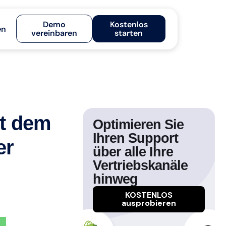
Demo
Kostenlos
en
vereinbaren
starten
it dem
Optimieren Sie
Ihren Support
er
über alle Ihre
Vertriebskanäle
hinweg
KOSTENLOS
ausprobieren