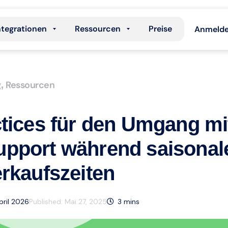
ntegrationen
Ressourcen
Preise
Anmeld
g
Ressourcen
,
ctices für den Umgang m
pport während saisonal
rkaufszeiten
April 2026
Published:
Mai 27, 2025
3
mins