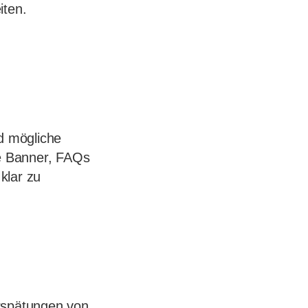
iten.
nd mögliche
e Banner, FAQs
klar zu
erspätungen von