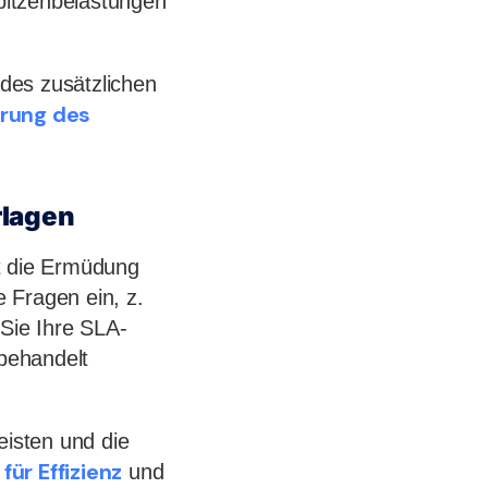
Spitzenbelastungen
 des zusätzlichen
erung des
rlagen
t die Ermüdung
e Fragen ein, z.
 Sie Ihre SLA-
 behandelt
eisten und die
ür Effizienz
und