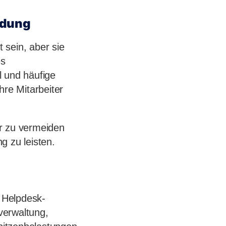
ldung
 sein, aber sie
es
l und häufige
hre Mitarbeiter
er zu vermeiden
g zu leisten.
e Helpdesk-
tverwaltung,