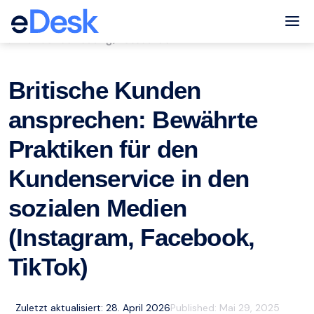
eCommerce Support Central
Tog
Kundenbetreuung
Ressourcen
,
Britische Kunden
ansprechen: Bewährte
Praktiken für den
Kundenservice in den
sozialen Medien
(Instagram, Facebook,
TikTok)
Zuletzt aktualisiert: 28. April 2026
Published:
Mai 29, 2025