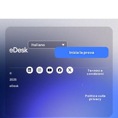
Italiano
Inizia la prova
Termini e
©
condizioni
2025
|
eDesk
Politica sulla
privacy