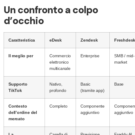
Un confronto a colpo
d’occhio
Caratteristica
eDesk
Zendesk
Freshdes
Il meglio per
Commercio
Enterprise
SMB / mid-
elettronico
market
multicanale
Supporto
Nativo,
Basic
Base
TikTok
profondo
(tramite app)
Contesto
Completo
Componente
Componen
dell’ordine del
aggiuntivo
aggiuntivo
mercato
La
Casella di
Previsione
Freddy AI