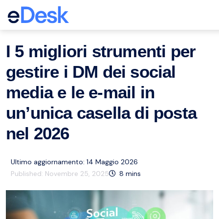
eCommerce Support Central
Servizio clienti
Risorse
,
I 5 migliori strumenti per
gestire i DM dei social
media e le e-mail in
un’unica casella di posta
nel 2026
Ultimo aggiornamento: 14 Maggio 2026
Published:
Novembre 25, 2025
8
mins