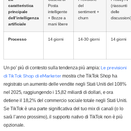
caratteristica
Posta
del
(riassunti
principale
intelligente
sentiment +
delle
dell’intelligenza
+ Bozze a
churn
discussioni
artificiale
mani libere
Processo
14 giorni
14-30 giorni
14 giorni
Le previsioni
Un po’ più di contesto sulla tendenza più ampia:
di TikTok Shop di eMarketer
mostra che TikTok Shop ha
registrato un aumento delle vendite negli Stati Uniti del 108%
nel 2025, raggiungendo i 15,82 miliardi di dollari, e ora
detiene il 18,2% del commercio sociale totale negli Stati Uniti.
Se TikTok è una parte significativa del tuo mix di canali (o lo
sarà l’anno prossimo), il supporto nativo di TikTok non è più
opzionale.