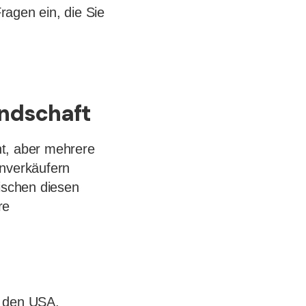
agen ein, die Sie
ndschaft
ht, aber mehrere
enverkäufern
ischen diesen
re
 den USA.