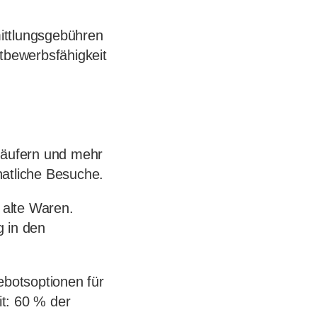
ittlungsgebühren
ttbewerbsfähigkeit
rkäufern und mehr
natliche Besuche.
 alte Waren.
g in den
botsoptionen für
t: 60 % der