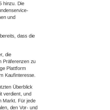
 hinzu. Die
Kundenservice-
nen und
ereits, dass die
r, die
en Präferenzen zu
ige Plattform
em Kaufinteresse.
ützten Überblick
t verdient, und
 Markt. Für jede
len, den Vor- und