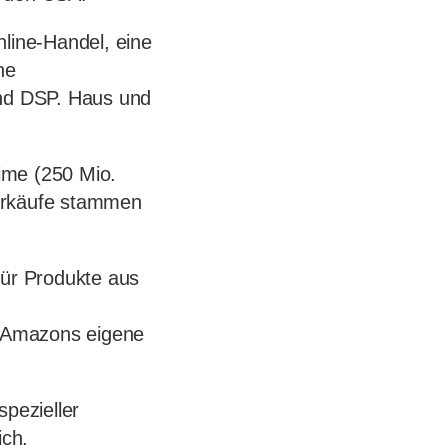
line-Handel, eine
he
nd DSP. Haus und
ime (250 Mio.
Verkäufe stammen
ür Produkte aus
. Amazons eigene
spezieller
ch.