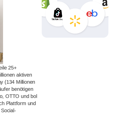
ile 25+
lionen aktiven
y (134 Millionen
äufer benötigen
no, OTTO und bol
ch Plattform und
Social-