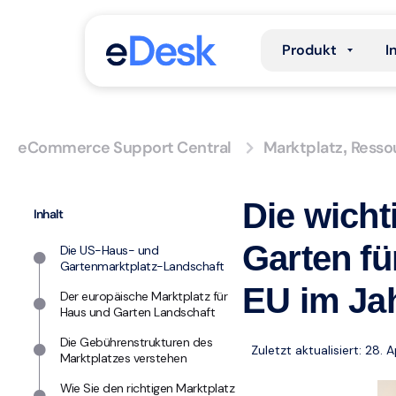
Produkt
I
eCommerce Support Central
Marktplatz
Resso
,
Die wicht
Inhalt
Garten fü
Die US-Haus- und
Gartenmarktplatz-Landschaft
EU im Ja
Der europäische Marktplatz für
Haus und Garten Landschaft
Die Gebührenstrukturen des
Zuletzt aktualisiert: 28. 
Marktplatzes verstehen
Wie Sie den richtigen Marktplatz