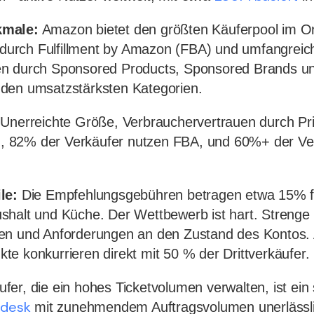
kmale:
Amazon bietet den größten Käuferpool im On
k durch Fulfillment by Amazon (FBA) und umfangreic
en durch Sponsored Products, Sponsored Brands u
den umsatzstärksten Kategorien.
Unerreichte Größe, Verbrauchervertrauen durch Pr
it), 82% der Verkäufer nutzen FBA, und 60%+ der 
le:
Die Empfehlungsgebühren betragen etwa 15% f
shalt und Küche. Der Wettbewerb ist hart. Strenge
en und Anforderungen an den Zustand des Kontos
e konkurrieren direkt mit 50 % der Drittverkäufer.
er, die ein hohes Ticketvolumen verwalten, ist ein 
desk
mit zunehmendem Auftragsvolumen unerlässli