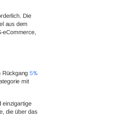
rderlich. Die
kel aus dem
 US-eCommerce,
5%
ein Rückgang
tegorie mit
 einzigartige
, die über das