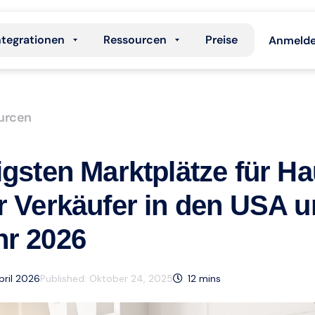
ntegrationen
Ressourcen
Preise
Anmeld
urcen
igsten Marktplätze für H
r Verkäufer in den USA u
hr 2026
April 2026
Published:
Oktober 24, 2025
12
mins