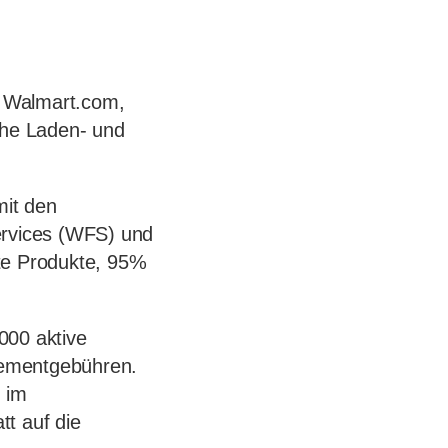
f Walmart.com,
che Laden- und
mit den
ervices (WFS) und
ete Produkte, 95%
000 aktive
nementgebühren.
 im
t auf die