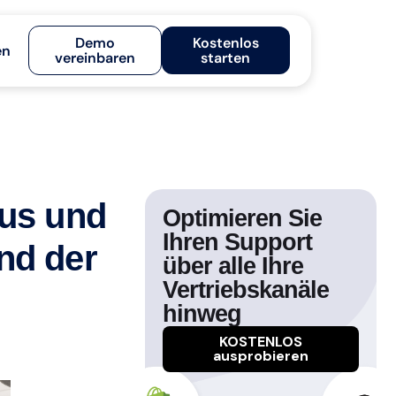
Demo
Kostenlos
en
vereinbaren
starten
aus und
Optimieren Sie
Ihren Support
nd der
über alle Ihre
Vertriebskanäle
hinweg
KOSTENLOS
ausprobieren