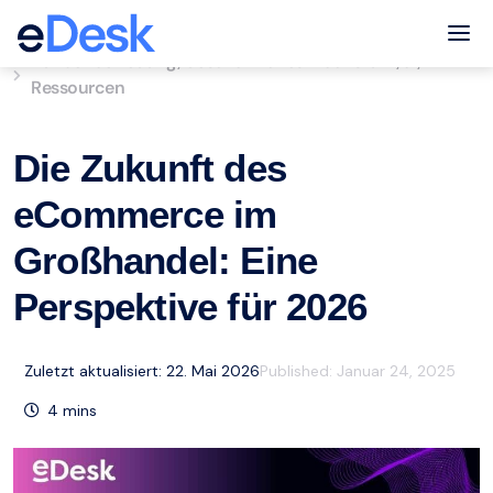
eCommerce Support Central
Tog
Kundenbetreuung
Geschäftliches Wachstum
ai
,
,
,
Ressourcen
Die Zukunft des
eCommerce im
Großhandel: Eine
Perspektive für 2026
Zuletzt aktualisiert: 22. Mai 2026
Published:
Januar 24, 2025
4
mins