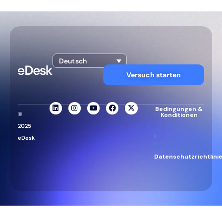
Deutsch
Versuch starten
Bedingungen &
©
Konditionen
2025
|
eDesk
Datenschutzrichtlini