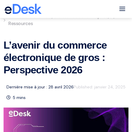
eCommerce Support Central
Tog
Service à la clientèle
Croissance de l'entreprise
ai
,
,
,
Ressources
L’avenir du commerce
électronique de gros :
Perspective 2026
Dernière mise à jour : 28 avril 2026
Published:
janvier 24, 2025
5
mins