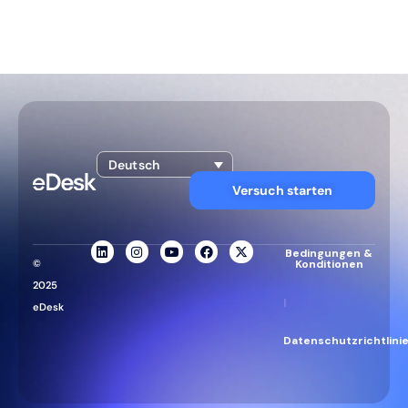
Deutsch
Versuch starten
Bedingungen &
©
Konditionen
2025
|
eDesk
Datenschutzrichtlini