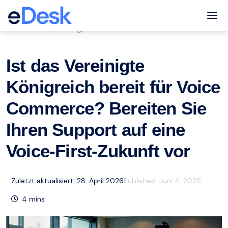
eCommerce Support Central
Tog
Kundenbetreuung
Ressourcen
,
Ist das Vereinigte
Königreich bereit für Voice
Commerce? Bereiten Sie
Ihren Support auf eine
Voice-First-Zukunft vor
Zuletzt aktualisiert: 28. April 2026
Published:
Juni 4, 2025
4
mins