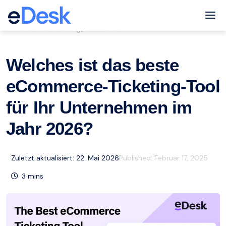
eCommerce Support Central
Tog
Kundenbetreuung
Ressourcen
,
Welches ist das beste
eCommerce-Ticketing-Tool
für Ihr Unternehmen im
Jahr 2026?
Zuletzt aktualisiert: 22. Mai 2026
Published:
Februar 17, 2025
3
mins