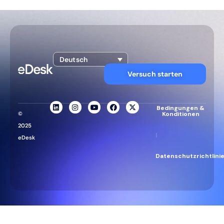
Deutsch
Versuch starten
Bedingungen &
©
Konditionen
2025
|
eDesk
Datenschutzrichtlini