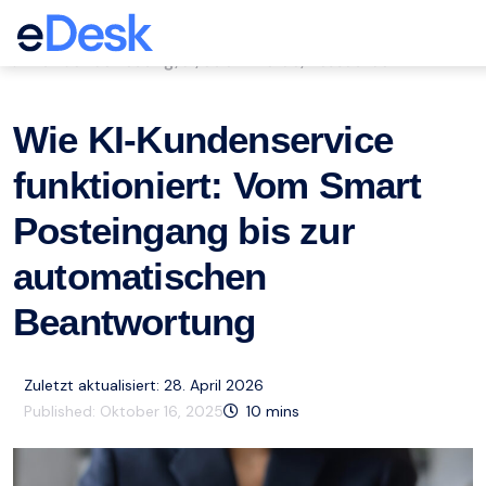
eCommerce Support Central
Kundenbetreuung
ai
eCommerce
Ressourcen
,
,
,
Wie KI-Kundenservice
funktioniert: Vom Smart
Posteingang bis zur
automatischen
Beantwortung
Zuletzt aktualisiert: 28. April 2026
Published:
Oktober 16, 2025
10
mins