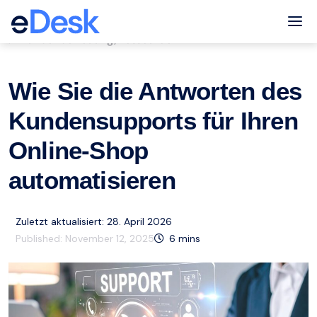
eCommerce Support Central
Tog
Kundenbetreuung
Ressourcen
,
Wie Sie die Antworten des
Kundensupports für Ihren
Online-Shop
automatisieren
Zuletzt aktualisiert: 28. April 2026
Published:
November 12, 2025
6
mins