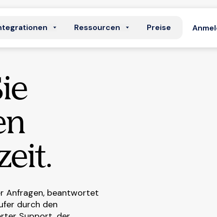
ntegrationen
Ressourcen
Preise
Anmel
ie
en
zeit.
r Anfragen, beantwortet
äufer durch den
rter Support, der