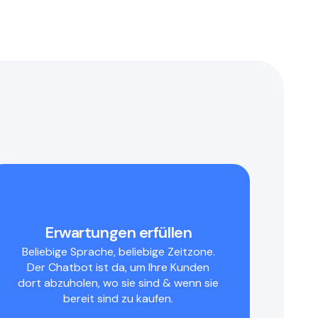
Erwartungen erfüllen
Beliebige Sprache, beliebige Zeitzone.
Der Chatbot ist da, um Ihre Kunden
dort abzuholen, wo sie sind & wenn sie
bereit sind zu kaufen.