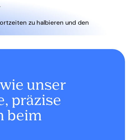
k
tzeiten zu halbieren und den
wie unser
, präzise
en beim