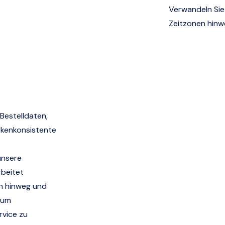
Verwandeln Sie 
Zeitzonen hinwe
 Bestelldaten,
rkenkonsistente
unsere
rbeitet
n hinweg und
, um
rvice zu