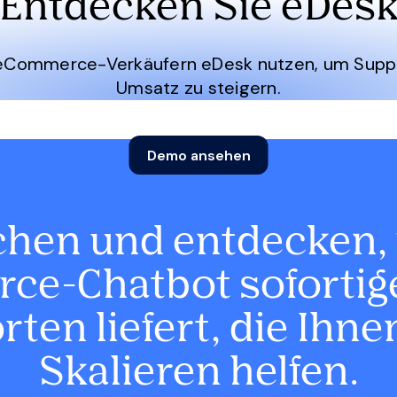
Entdecken Sie eDes
 eCommerce-Verkäufern eDesk nutzen, um Suppor
Umsatz zu steigern.
Demo ansehen
hen und entdecken, 
e-Chatbot sofortige
ten liefert, die Ihn
Skalieren helfen.