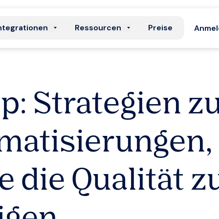
ntegrationen
Ressourcen
Preise
Anmel
: Strategien z
matisierungen,
 die Qualität z