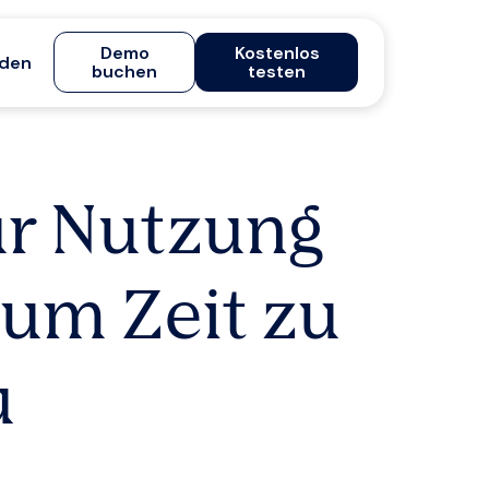
Demo
Kostenlos
den
buchen
testen
ur Nutzung
 um Zeit zu
u