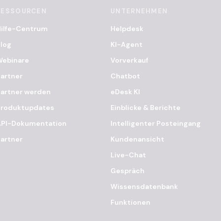
RESSOURCEN
UNTERNEHMEN
Hilfe-Centrum
Helpdesk
log
KI-Agent
Webinare
Vorverkauf
artner
Chatbot
artner werden
eDesk KI
Produktupdates
Einblicke & Berichte
API-Dokumentation
Intelligenter Posteingang
artner
Kundenansicht
Live-Chat
Gespräch
Wissensdatenbank
Funktionen