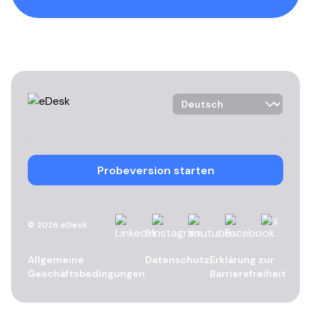
Language Selector
Probeversion starten
LinkedIn
Instagram
YouTube
Facebook
X
©
2026
eDesk
Allgemeine
Datenschutz
Erklärung zur
Geschäftsbedingungen
Barrierefreiheit