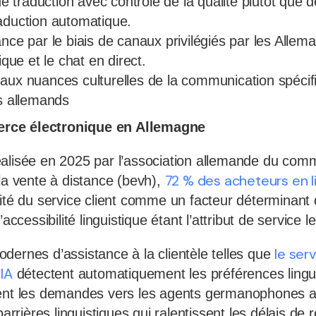
 de traduction avec contrôle de la qualité plutôt que d
aduction automatique.
ance par le biais de canaux privilégiés par les All
ique et le chat en direct.
aux nuances culturelles de la communication spécif
ts allemands
rce électronique en Allemagne
éalisée en 2025 par l’association allemande du com
72 % des acheteurs en 
 la vente à distance (bevh),
lité du service client comme un facteur déterminant 
’accessibilité linguistique étant l’attribut de service 
le ser
dernes d’assistance à la clientèle telles que
’IA
détectent automatiquement les préférences lingu
nent les demandes vers les agents germanophones a
barrières linguistiques qui ralentissent les délais de r