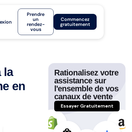
Prendre
un
Commencez
exion
rendez-
gratuitement
vous
 la
Rationalisez votre
assistance sur
ne en
l'ensemble de vos
canaux de vente
Essayer Gratuitement