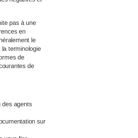
mite pas à une
érences en
énéralement le
 la terminologie
 normes de
courantes de
u des agents
 documentation sur