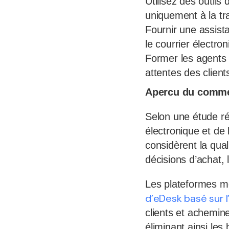
Utilisez des outils
uniquement à la tr
Fournir une assist
le courrier électron
Former les agents 
attentes des clien
Apercu du comme
Selon une étude r
électronique et de
considèrent la qua
décisions d’achat, l
Les plateformes mo
d’eDesk basé sur l
clients et achemi
éliminant ainsi les 