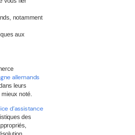
e vous fier
emands, notamment
iques aux
merce
ligne allemands
dans leurs
le mieux noté.
vice d’assistance
istiques des
ppropriés,
ésolution.