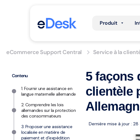
Produit
In
eCommerce Support Central
Service à la client
5 façons 
Contenu
clientèle
1. Fournir une assistance en
langue maternelle allemande
Allemagn
2. Comprendre les lois
allemandes sur la protection
des consommateurs
Dernière mise à jour : 28
3. Proposer une assistance
localisée en matière de
paiement et d’expédition