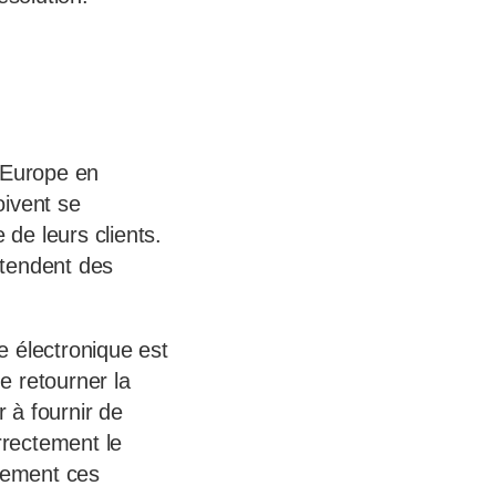
d’Europe en
oivent se
 de leurs clients.
ttendent des
e électronique est
de retourner la
r à fournir de
rrectement le
itement ces