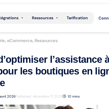
tégrations
Ressources
Tarification
Conn
èle
eCommerce
Ressources
,
,
d’optimiser l’assistance à
 pour les boutiques en lig
e
 avril 2026
Published:
décembre 17, 2025
10
mins