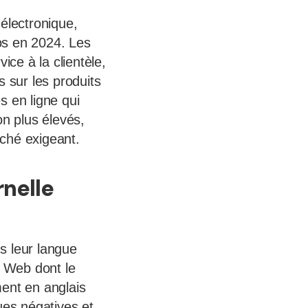
électronique,
ros en 2024. Les
ce à la clientèle,
 sur les produits
s en ligne qui
on plus élevés,
rché exigeant.
rnelle
s leur langue
s Web dont le
ment en anglais
ues négatives et