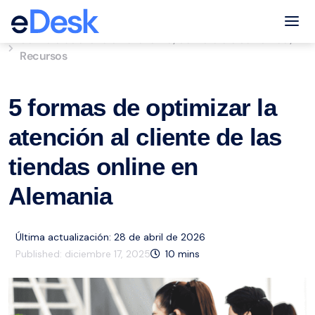
eCommerce Support Central
Tog
Servicio de atención al cliente
Comercio electrónico
,
,
Recursos
5 formas de optimizar la
atención al cliente de las
tiendas online en
Alemania
Última actualización: 28 de abril de 2026
Published:
diciembre 17, 2025
10
mins