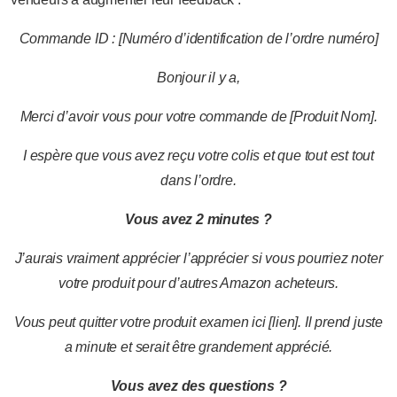
Commande
ID :
[Numéro d’identification de l’ordre
numéro]
Bonjour
il y a,
Merci d’avoir
vous
pour
votre
commande
de
[Produit
Nom].
I
espère
que
vous avez
reçu
votre
colis
et que
tout
est
tout
dans l’ordre.
Vous avez 2 minutes ?
J’aurais
vraiment
apprécier
l’apprécier
si
vous
pourriez
noter
votre
produit
pour
d’autres
Amazon
acheteurs.
Vous
peut
quitter
votre
produit
examen
ici
[lien].
Il
prend
juste
a
minute
et
serait
être
grandement
apprécié.
Vous avez des questions ?