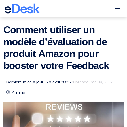
eCommerce Support Central
Amazon
Ressources
,
Tog
Comment utiliser un
modèle d’évaluation de
produit Amazon pour
booster votre Feedback
Dernière mise à jour : 28 avril 2026
Published:
mai 19, 2017
4
mins