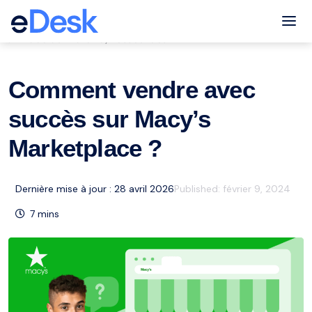
eCommerce Support Central
Tog
Place du marché
Ressources
,
Comment vendre avec
succès sur Macy’s
Marketplace ?
Dernière mise à jour : 28 avril 2026
Published:
février 9, 2024
7
mins