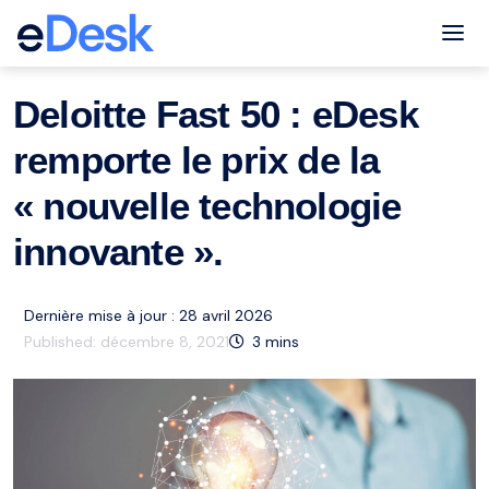
eCommerce Support Central
Nouvelles
Ressources
,
Tog
Deloitte Fast 50 : eDesk
remporte le prix de la
« nouvelle technologie
innovante ».
Dernière mise à jour : 28 avril 2026
Published:
décembre 8, 2021
3
mins