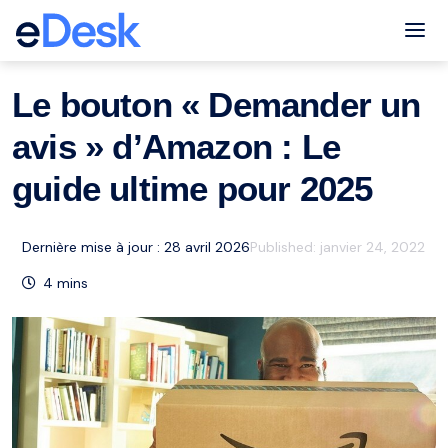
eCommerce Support Central
Feedback
Ressources
,
Tog
Le bouton « Demander un
avis » d’Amazon : Le
guide ultime pour 2025
Dernière mise à jour : 28 avril 2026
Published:
janvier 24, 2022
4
mins