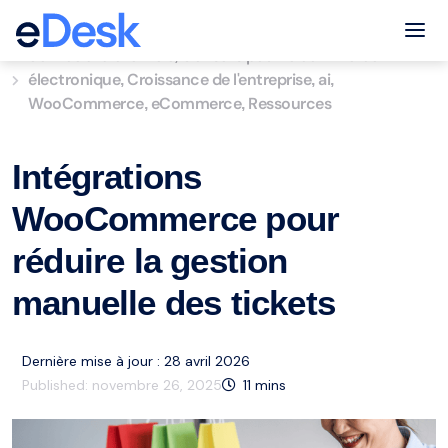
eCommerce Support Central
Tog
Service à la clientèle
Conseils pour le commerce
,
électronique
Croissance de l'entreprise
ai
,
,
,
WooCommerce
eCommerce
Ressources
,
,
Intégrations
WooCommerce pour
réduire la gestion
manuelle des tickets
Dernière mise à jour : 28 avril 2026
Published:
novembre 26, 2025
11
mins